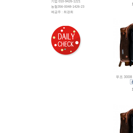
기업 010-9426-1221
농협356-0048-1426-23
예금주 : 최경희
푸조 3008