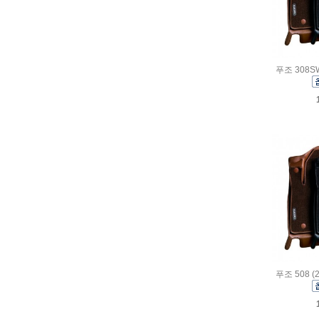
푸조 308S
푸조 508 