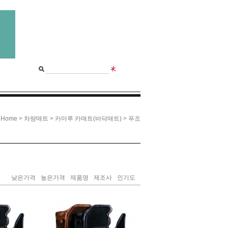
>
>
>
Home
차량매트
카마루 카매트(바닥매트)
푸조
낮은가격
높은가격
제품명
제조사
인기도