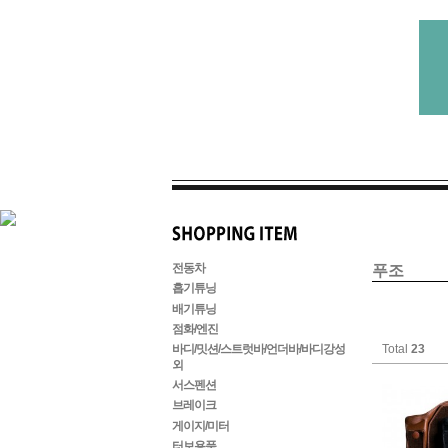
전동차
푸조
흡기튜닝
배기튜닝
점화/엔진
Total
23
바디/밋션/스트럿바/언더바/바디강성
외
서스펜션
브레이크
게이지/미터
터보용품