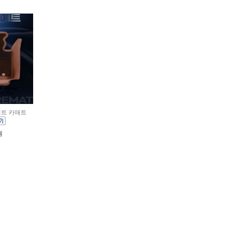
매트 카매트
원