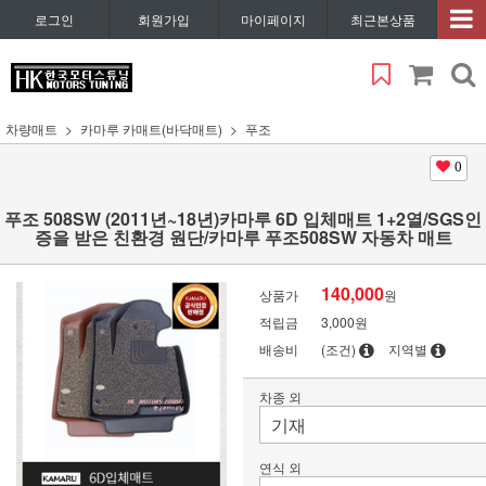
로그인
회원가입
마이페이지
최근본상품
차량매트
카마루 카매트(바닥매트)
푸조
0
푸조 508SW (2011년~18년)카마루 6D 입체매트 1+2열/SGS인
증을 받은 친환경 원단/카마루 푸조508SW 자동차 매트
140,000
상품가
원
적립금
3,000원
배송비
(조건)
지역별
차종 외
연식 외