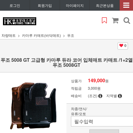
로그인
회원가입
마이페이지
최근본상품
차량매트
카마루 카매트(바닥매트)
푸조
0
푸조 5008 GT 고급형 카마루 듀라 코어 입체매트 카매트 /1+2열
푸조 5008GT
149,000
상품가
원
적립금
3,000원
배송비
(조건)
지역별
차종/연식/
유류/오토