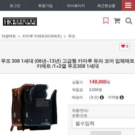
로그인
회원가입
마이페이지
최근본상품
차량매트
카마루 카매트(바닥매트)
푸조
0
푸조 308 1세대 (08년~13년) 고급형 카마루 듀라 코어 입체매트
카매트 /1+2열 푸조308 1세대
149,000
상품가
원
적립금
3,000원
배송비
(조건)
지역별
차종/연식/
유류/오토