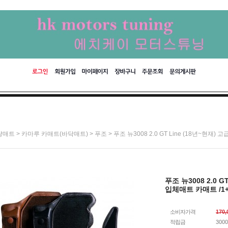
>
>
> 푸조 뉴3008 2.0 GT Line (18년~현
량매트
카마루 카매트(바닥매트)
푸조
푸조 뉴3008 2.0 
입체매트 카매트 /1+
소비자가격
170
적립금
300