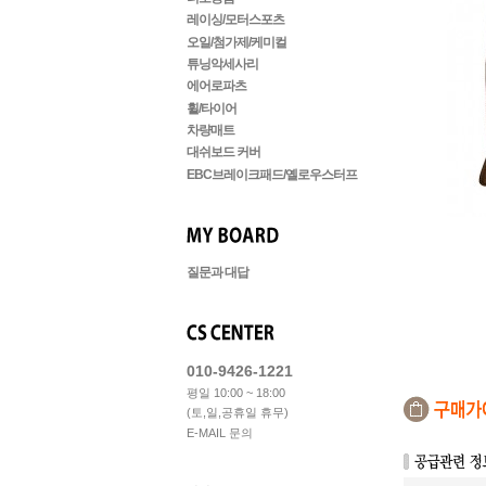
레이싱/모터스포츠
오일/첨가제/케미컬
튜닝악세사리
에어로파츠
휠/타이어
차량매트
대쉬보드 커버
EBC브레이크패드/옐로우스터프
질문과 대답
010-9426-1221
평일 10:00 ~ 18:00
(토,일,공휴일 휴무)
E-MAIL 문의