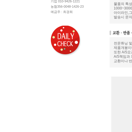
기업 010-9426-1221
물품의 특성
농협356-0048-1426-23
1000~3
예금주 : 최경희
아이라인,그
발송시 문자
전문튜닝 및
제품개봉이나
또한 A/S
A/S책임과
교환이나 반