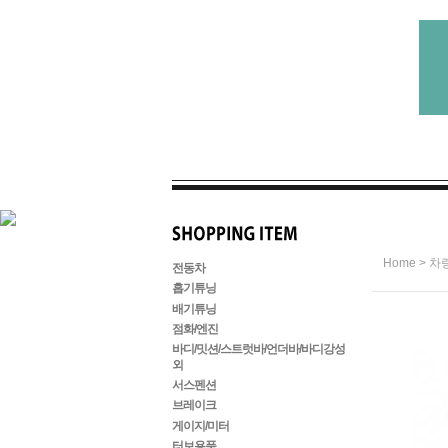
>
Home
차
전동차
흡기튜닝
배기튜닝
점화/엔진
바디/밋션/스트럿바/언더바/바디강성
외
서스펜션
브레이크
게이지/미터
터보용품