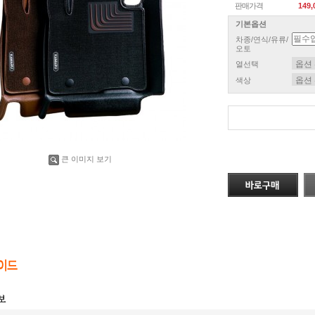
판매가격
149
기본옵션
차종/연식/유류/
오토
열선택
색상
큰 이미지 보기