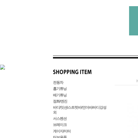
전동차
흡기튜닝
배기튜닝
점화/엔진
바디/밋션/스트럿바/언더바/바디강성
외
서스펜션
브레이크
게이지/미터
터보용품