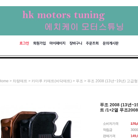
>
>
>
> 푸조 2008 (13년~19년) 고
Home
차량매트
카마루 카매트(바닥매트)
푸조
푸조 2008 (13년
트 /1+2열 푸조2008
소비자가격
170
적립금
300
판매가격
149