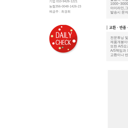
기업 010-9426-1221
1000~3
농협356-0048-1426-23
아이라인,그
예금주 : 최경희
발송시 문자
전문튜닝 및
제품개봉이나
또한 A/S
A/S책임과
교환이나 반