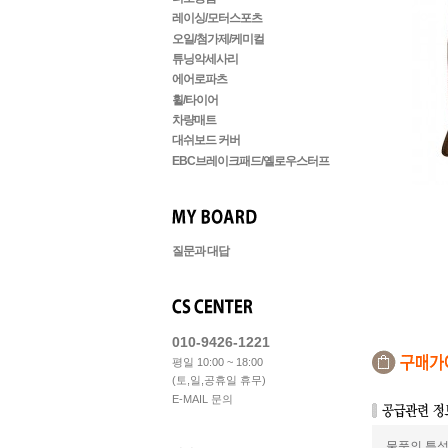
레이싱/모터스포츠
오일/첨가제/케미컬
튜닝악세사리
에어로파츠
휠/타이어
차량매트
대쉬보드 커버
EBC브레이크패드/옐로우스터프
질문과 대답
010-9426-1221
평일 10:00 ~ 18:00
(토,일,공휴일 휴무)
E-MAIL 문의
물품의 특성