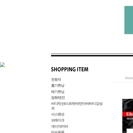
Hom
전동차
흡기튜닝
배기튜닝
점화/엔진
바디/밋션/스트럿바/언더바/바디강성
외
서스펜션
브레이크
게이지/미터
터보용품