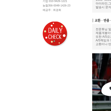
기업 010-9426-1221
아이라인,그
농협356-0048-1426-23
발송시 문자
예금주 : 최경희
전문튜닝 및
제품개봉이나
또한 A/S
A/S책임과
교환이나 반