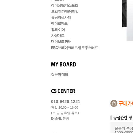
레이싱/모터스포츠
오일/첨가제/케미컬
튜닝악세사리
에어로파츠
휠/타이어
차량매트
대쉬보드 커버
EBC브레이크패드/옐로우스터프
질문과 대답
010-9426-1221
평일 10:00 ~ 18:00
(토,일,공휴일 휴무)
E-MAIL 문의
물품의 특성
1000~3