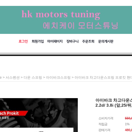
>
>
>
> 아이바크 차고다운스프링 프로킷 현대 팰리세이드
e
서스펜션
다운 스프링
아이바크스프링
아이바크 차고다운스프
2.2d/ 3.8i (앞,25/
소비자가격
550
적립금
1%
판매가격
480