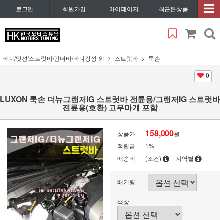
로그인
회원가입
마이페이지
최근본상품
바디/밋션/스트럿바/언더바/바디강성 외
스트럿바
룩손
0
LUXON 룩손 더뉴그랜저IG 스트럿바 전륜용/그랜저IG 스트럿바
전륜용(호환) 고무마개 포함
158,000
상품가
원
적립금
1%
배송비
(조건)
지역별
배기량
색상