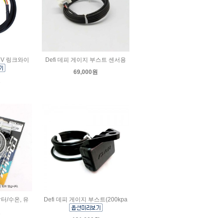
ADV 링크와이
Defi 데피 게이지 부스트 센서용
69,000원
원
아답터/수온, 유
Defi 데피 게이지 부스트(200kpa
원