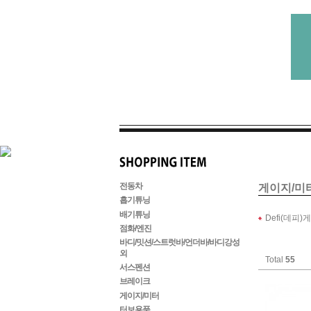
전동차
게이지/미
흡기튜닝
배기튜닝
Defi(데피)
점화/엔진
바디/밋션/스트럿바/언더바/바디강성
외
Total
55
서스펜션
브레이크
게이지/미터
터보용품