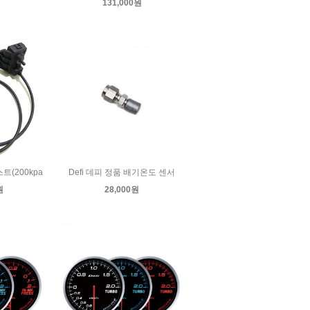
131,000원
트(200kpa
Defi 데피 정품 배기온도 센서
원
28,000원