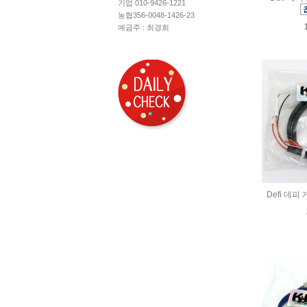
기업 010-9426-1221
농협356-0048-1426-23
예금주 : 최경희
Defi 데