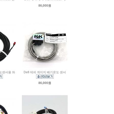
원
86,000원
온도센서용 와
Defi 데피 게이지 배기온도 센서
원
86,000원