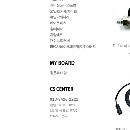
레이싱/모터스포츠
오일/첨가제/케미컬
튜닝악세사리
에어로파츠
휠/타이어
차량매트
대쉬보드 커버
Defi 데
EBC브레이크패드/옐로우스터프
질문과 대답
010-9426-1221
평일 10:00 ~ 18:00
(토,일,공휴일 휴무)
E-MAIL 문의
Defi 데