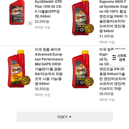
SynShield® OTR
Supreme 9000 F
Plus 10W-30 CK-
ull Synthetic Engi
4 디젤용(DPF장
ne Oil 100% 합성
착) 946ml
엔진오일 0W40 가
솔린용/터보차저/
22,000원
슈퍼차저 엔진/용
500원 적립
량 946ml
31,000원
500원 적립
미국 정품 쉐이퍼
미국 정품 쉐이퍼
Advanced Europ
Supreme 9000 F
ean Performance
ull Synthetic Engi
Mid SAPS 5W30
ne Oil 100% 합성
가솔린/디젤 겸용/
엔진오일 0W-20
NA/터보차저 차량
용량 946ml/가솔
모두 사용 가능/용
린 엔진/터보차저/
량 946ml
슈퍼차저 엔진/하
이브리드 차량
30,500원
28,000원
500원 적립
500원 적립
더보기 ▼