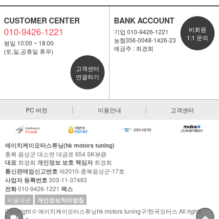
CUSTOMER CENTER
BANK ACCOUNT
010-9426-1221
비회원
기업 010-9426-1221
1:1 문의
농협356-0048-1426-23
평일 10:00 ~ 18:00
예금주 : 최경희
(토,일,공휴일 휴무)
고객센터
연결하기
PC 버전
이용안내
고객센터
에이치케이모터스튜닝(hk motors tuning)
충북 음성군 대소면 대금로 654 SK뷰@
대표
최경희
개인정보 보호 책임자
최경희
통신판매업신고번호
제2010-충북음성군-17호
사업자 등록번호
303-11-37493
전화
010-9426-1221
팩스
이용약관
개인정보처리방침
Copyright © 에이치케이모터스튜닝hk motors tuning구/한국모터스 All rights