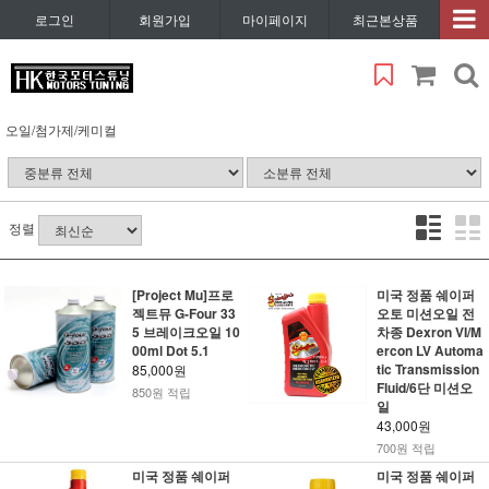
로그인
회원가입
마이페이지
최근본상품
오일/첨가제/케미컬
정렬
[Project Mu]프로
미국 정품 쉐이퍼
젝트뮤 G-Four 33
오토 미션오일 전
5 브레이크오일 10
차종 Dexron VI/M
00ml Dot 5.1
ercon LV Automa
tic Transmission
85,000원
Fluid/6단 미션오
850원 적립
일
43,000원
700원 적립
미국 정품 쉐이퍼
미국 정품 쉐이퍼