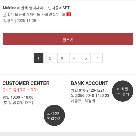
Maintec 메인텍 팰리세이드 인터쿨러SET
디올뉴팰리세이드 가솔린 2.5터보
H
정병우
| 2025-11-29
글쓰기
1
2
3
4
5
CUSTOMER CENTER
BANK ACCOUNT
010-9426-1221
비회원
기업 010-9426-1221
1:1 문의
농협356-0048-1426-23
평일 10:00 ~ 18:00
예금주 : 최경희
(토,일,공휴일 휴무)
고객센터
연결하기